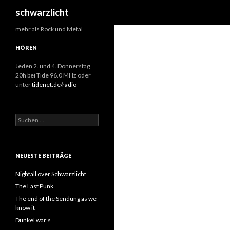
Suchen
schwarzlicht
mehr als Rock und Metal
HÖREN
Jeden 2. und 4. Donnerstag
20h bei Tide 96.0 MHz oder
unter
tidenet.de/radio
S
u
c
h
e
NEUESTE BEITRÄGE
n
n
Nighfall over Schwarzlicht
a
The Last Punk
c
The end of the Sendung as we
h
know it
:
Dunkel war’s