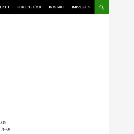
ZUM INHALT
LICHT
NUR EIN STÜCK
KONTAKT
IMPRESSUM
:05
– 3:58