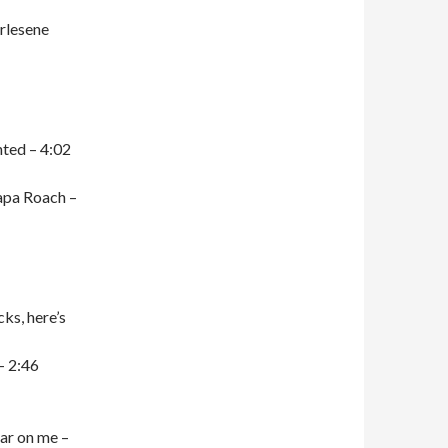
rlesene
nted – 4:02
apa Roach –
ks, here’s
– 2:46
ar on me –