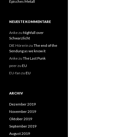
Episches Metall
NEUESTE KOMMENTARE
Anke
zu
Nighfall over
Schwarzlicht
DIE Hörerin
zu
The end of the
Sendung as we know it
Anke
zu
The Last Punk
peer
zu
EU
EU-fan
zu
EU
ARCHIV
Dezember 2019
November 2019
Oktober 2019
September 2019
August 2019