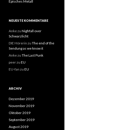
Episches Metall
NEUESTE KOMMENTARE
Anke
zu
Nighfall over
Schwarzlicht
DIE Hörerin
zu
The end of the
Sendung as we know it
Anke
zu
The Last Punk
peer
zu
EU
EU-fan
zu
EU
ARCHIV
Dezember 2019
November 2019
Oktober 2019
September 2019
August 2019