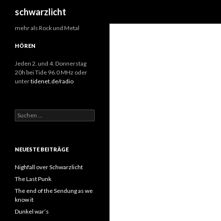
Suchen
schwarzlicht
mehr als Rock und Metal
HÖREN
Jeden 2. und 4. Donnerstag
20h bei Tide 96.0 MHz oder
unter
tidenet.de/radio
S
u
c
h
e
NEUESTE BEITRÄGE
n
n
Nighfall over Schwarzlicht
a
The Last Punk
c
The end of the Sendung as we
h
know it
:
Dunkel war’s