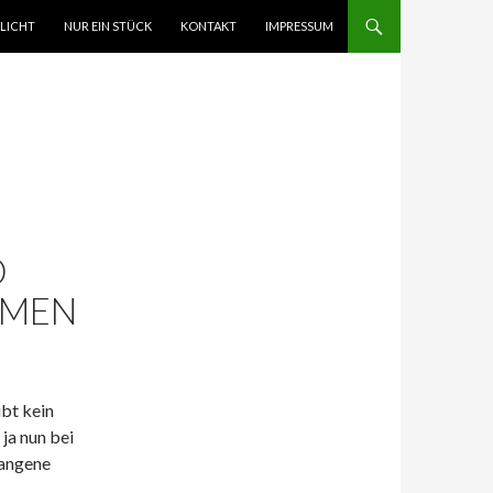
ZUM INHALT
LICHT
NUR EIN STÜCK
KONTAKT
IMPRESSUM
D
MMEN
ibt kein
ja nun bei
gangene