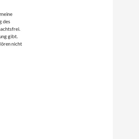
 meine
g des
achtsfrei.
ung gibt.
Hören nicht